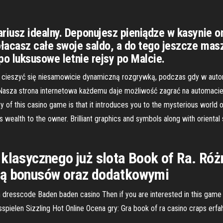
iusz idealny. Deponujesz pieniądze w kasynie on
łacasz całe swoje saldo, a do tego jeszcze masz
po luksusowe letnie rejsy po Malcie.
cieszyć się niesamowicie dynamiczną rozgrywką, podczas gdy w automa
asza strona internetowa każdemu daje możliwość zagrać na automacie 
y of this casino game is that it introduces you to the mysterious world o
 wealth to the owner. Brilliant graphics and symbols along with oriental 
klasycznego już slota Book of Ra. Różn
cią bonusów oraz dodatkowymi
 dresscode Baden baden casino Then if you are interested in this game 
ksspielen Sizzling Hot Online Ocena gry: Gra book of ra casino craps erf