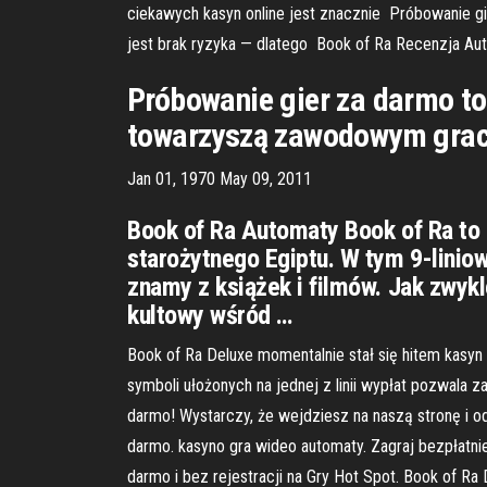
ciekawych kasyn online jest znacznie Próbowanie 
jest brak ryzyka — dlatego Book of Ra Recenzja Aut
Próbowanie gier za darmo to
towarzyszą zawodowym gracz
Jan 01, 1970 May 09, 2011
Book of Ra Automaty Book of Ra to
starożytnego Egiptu. W tym 9-lini
znamy z książek i filmów. Jak zwyk
kultowy wśród …
Book of Ra Deluxe momentalnie stał się hitem kasyn 
symboli ułożonych na jednej z linii wypłat pozwala
darmo! Wystarczy, że wejdziesz na naszą stronę i od 
darmo. kasyno gra wideo automaty. Zagraj bezpłatni
darmo i bez rejestracji na Gry Hot Spot. Book of Ra 