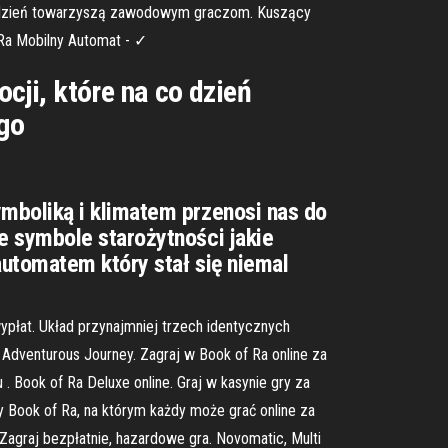
co dzień towarzyszą zawodowym graczom. Kuszący
 Ra Mobilny Automat - ✓
ji, które na co dzień
ego
mboliką i klimatem przenosi nas do
e symbole starożytności jakie
utomatem który stał się niemal
wypłat. Układ przynajmniej trzech identycznych
Adventurous Journey. Zagraj w Book of Ra online za
 . Book of Ra Deluxe online. Graj w kasynie gry za
y Book of Ra, na którym każdy może grać online za
 Zagraj bezpłatnie, hazardowe gra. Novomatic, Multi