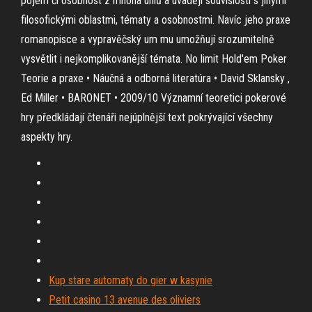
pojem či osobnost z mnoha úhlů a uvádějí souvislosti s jinými
filosofickými oblastmi, tématy a osobnostmi. Navíc jeho praxe
romanopisce a vypravěčský um mu umožňují srozumitelně
vysvětlit i nejkomplikovanější témata. No limit Hold'em Poker
Teorie a praxe • Náučná a odborná literatúra • David Sklansky ,
Ed Miller • BARONET • 2009/10 Významní teoretici pokerové
hry předkládají čtenáři nejúplnější text pokrývající všechny
aspekty hry.
Kup stare automaty do gier w kasynie
Petit casino 13 avenue des oliviers