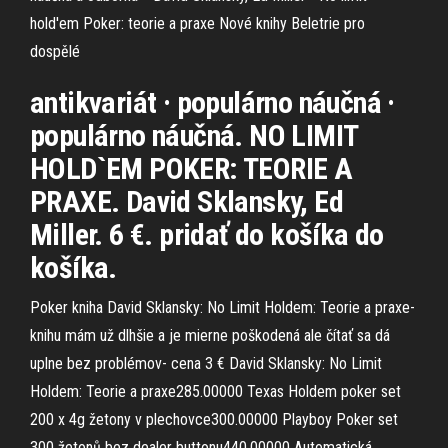
hold'em Poker: teorie a praxe Nové knihy Beletrie pro
dospělé
antikvariát · populárno náučná ·
populárno náučná. NO LIMIT
HOLD`EM POKER: TEORIE A
PRAXE. David Sklansky, Ed
Miller. 6 €. pridať do košíka do
košíka.
Poker kniha David Sklansky: No Limit Holdem: Teorie a praxe-
knihu mám už dlhšie a je mierne poškodená ale čítať sa dá
uplne bez problémov- cena 3 € David Sklansky: No Limit
Holdem: Teorie a praxe285.00000 Texas Holdem poker set
200 x 4g žetony v plechovce300.00000 Playboy Poker set
300 žetonů bez dealer buttonu440.00000 Automatická