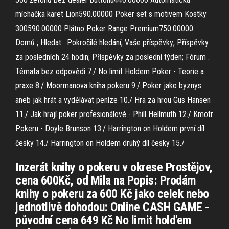
míchačka karet Lion590.00000 Poker set s motivem Kostky
300590.00000 Plátno Poker Range Premium750.00000
Domů ; Hledat . Pokročilé hledání; Vaše příspěvky; Příspěvky
za posledních 24 hodin; Příspěvky za poslední týden; Fórum .
Témata bez odpovědí 7./ No limit Holdem Poker - Teorie a
praxe 8./ Moormanova kniha pokeru 9./ Poker jako byznys
aneb jak hrát a vydělávat peníze 10./ Hra za hrou Gus Hansen
11./ Jak hrají poker profesionálové - Phill Hellmuth 12./ Kmotr
Pokeru - Doyle Brunson 13./ Harrington on Holdem první díl
česky 14./ Harrington on Holdem druhý díl česky 15./
Inzerát knihy o pokeru v okrese Prostějov,
cena 600Kč, od Mila na Popis: Prodám
knihy o pokeru za 600 Kč jako celek nebo
jednotlivě dohodou: Online CASH GAME -
původní cena 649 Kč No limit hold'em