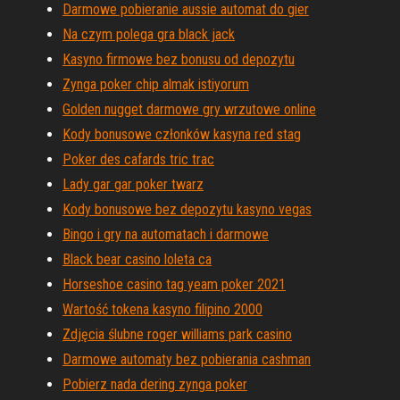
Darmowe pobieranie aussie automat do gier
Na czym polega gra black jack
Kasyno firmowe bez bonusu od depozytu
Zynga poker chip almak istiyorum
Golden nugget darmowe gry wrzutowe online
Kody bonusowe członków kasyna red stag
Poker des cafards tric trac
Lady gar gar poker twarz
Kody bonusowe bez depozytu kasyno vegas
Bingo i gry na automatach i darmowe
Black bear casino loleta ca
Horseshoe casino tag yeam poker 2021
Wartość tokena kasyno filipino 2000
Zdjęcia ślubne roger williams park casino
Darmowe automaty bez pobierania cashman
Pobierz nada dering zynga poker