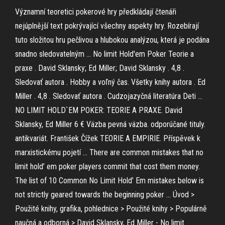
Významní teoretici pokerové hry předkládají čtenáři
nejúplnější text pokrývající všechny aspekty hry. Rozebírají
tuto složitou hru pečlivou a hlubokou analýzou, která je podána
snadno sledovatelným … No limit Hold'em Poker Teorie a
praxe . David Sklansky; Ed Miller; David Sklansky . 4,8 .
Sledovať autora . Hobby a voľný čas. Všetky knihy autora . Ed
Miller . 4,8 . Sledovať autora . Cudzojazyčná literatúra Deti …
NO LIMIT HOLD`EM POKER: TEORIE A PRAXE. David
Sklansky, Ed Miller 6 € Väzba pevná väzba. odporúčané tituly.
antikvariát. František Čížek TEORIE A EMPIRIE. Příspěvek k
marxistickému pojetí … There are common mistakes that no
limit hold’ em poker players commit that cost them money.
The list of 10 Common No Limit Hold’ Em mistakes below is
not strictly geared towards the beginning poker … Úvod >
Použité knihy, grafika, pohlednice > Použité knihy > Populárně
naučná a odborná > David Sklansky, Ed Miller - No limit