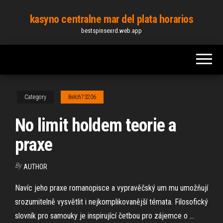
Skip
kasyno centralne mar del plata horarios
to
bestspinsexrd.web.app
the
content
Category
Belch73206
No limit holdem teorie a
praxe
By
AUTHOR
Navíc jeho praxe romanopisce a vypravěčský um mu umožňují
srozumitelně vysvětlit i nejkomplikovanější témata. Filosofický
slovník pro samouky je inspirující četbou pro zájemce o …