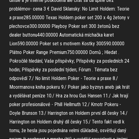
dlhšie a je mierne poškodená ale čítať sa dá uplne bez
problémov- cena 3 € David Sklansky: No Limit Holdem: Teorie
a praxe285.00000 Texas Holdem poker set 200 x 4g žetony v
plechovce300.00000 Playboy Poker set 300 žetonů bez
dealer buttonu440.00000 Automatická míchačka karet
Lion590.00000 Poker set s motivem Kostky 300590.00000
Plátno Poker Range Premium750.00000 Domů ; Hledat .
Pokročilé hledání; Vaše příspěvky; Příspěvky za posledních 24
hodin; Příspěvky za poslední týden; Fórum . Témata bez
odpovědí 7./ No limit Holdem Poker - Teorie a praxe 8./
Moormanova kniha pokeru 9./ Poker jako byznys aneb jak hrát
a vydělávat peníze 10./ Hra za hrou Gus Hansen 11./ Jak hrají
poker profesionálové - Phill Hellmuth 12./ Kmotr Pokeru -
Doyle Brunson 13./ Harrington on Holdem první díl česky 14./
Harrington on Holdem druhý díl česky 15./ Tento fakt vedl k
tomu, že hesla jsou pojednána velmi důkladně, osvětlují daný