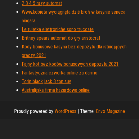
2 3 4 5 razy automat
Www.kobieta wyciągnęła dziś broń w kasynie seneca
niagara
Le ruletka elettroniche sono truccate
Britney spears automat do gry aristocrat
Kody bonusowe kasyna bez depozytu dla istniejących
graczy 2021
Fajny kot bez kodów bonusowych depozytu 2021
Fantastyczna czwórka online za darmo
Torin black jack 3 ton suv
Australijska firma hazardowa online
Proudly powered by
WordPress
|
Theme:
Envo Magazine