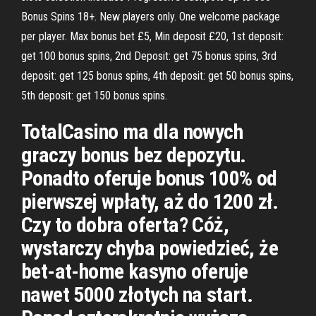
Bonus Spins 18+. New players only. One welcome package
per player. Max bonus bet £5, Min deposit £20, 1st deposit:
get 100 bonus spins, 2nd Deposit: get 75 bonus spins, 3rd
deposit: get 125 bonus spins, 4th deposit: get 50 bonus spins,
5th deposit: get 150 bonus spins.
TotalCasino ma dla nowych
graczy bonus bez depozytu.
Ponadto oferuje bonus 100% od
pierwszej wpłaty, aż do 1200 zł.
Czy to dobra oferta? Cóż,
wystarczy chyba powiedzieć, że
bet-at-home kasyno oferuje
nawet 5000 złotych na start.