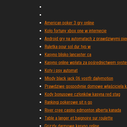
American poker 3 gry online
Koło fortuny xbox one w internecie
Android gry na automatach z prawdziwymi pie
Ruletka pour sol dur typ w
Kasyno blisko lancaster ca
Kasyno online wpłata za pośrednictwem syst
Koty i psy automat
Młody black jack 06 vostfr dailymotion
Prawdziwe gospodynie domowe właściciela kas
Kody bonusowe członków kasyna red stag
Rankingi pokerowe sit n go
River cree casino edmonton alberta kanada
Table a langer et baignoire sur roulette
Grizzly darmowe kasyno online