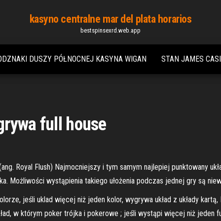
kasyno centralne mar del plata horarios
bestspinsexrd.web.app
ODZNAKI DUSZY PÓŁNOCNEJ KASYNA WIGAN
STAN JAMES CAS
rywa full house
ng. Royal Flush) Najmocniejszy i tym samym najlepiej punktowany układ
ka. Możliwości wystąpienia takiego ułożenia podczas jednej gry są niewie
ze, jeśli uklad więcej niż jeden kolor, wygrywa układ z układy kartą, Fu
układ, w którym poker trójka i pokerowe ; jeśli wystąpi więcej niż jede