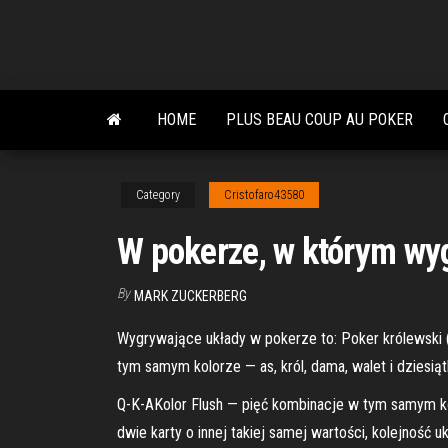
Skip
to
the
content
HOME
PLUS BEAU COUP AU POKER
Category
Cristofaro43580
W pokerze, w którym wyg
By
MARK ZUCKERBERG
Wygrywające układy w pokerze to: Poker królewski (a
tym samym kolorze — as, król, dama, walet i dziesiąt
Q-K-AKolor Flush — pięć kombinacje w tym samym kolor
dwie karty o innej takiej samej wartości, kolejność 