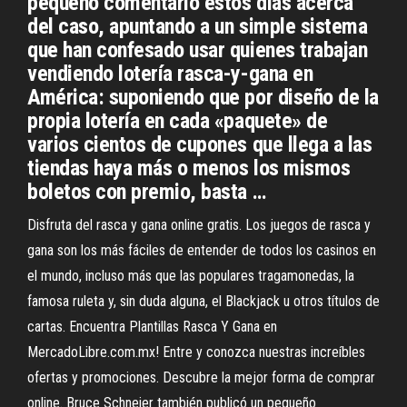
pequeño comentario estos días acerca
del caso, apuntando a un simple sistema
que han confesado usar quienes trabajan
vendiendo lotería rasca-y-gana en
América: suponiendo que por diseño de la
propia lotería en cada «paquete» de
varios cientos de cupones que llega a las
tiendas haya más o menos los mismos
boletos con premio, basta …
Disfruta del rasca y gana online gratis. Los juegos de rasca y
gana son los más fáciles de entender de todos los casinos en
el mundo, incluso más que las populares tragamonedas, la
famosa ruleta y, sin duda alguna, el Blackjack u otros títulos de
cartas. Encuentra Plantillas Rasca Y Gana en
MercadoLibre.com.mx! Entre y conozca nuestras increíbles
ofertas y promociones. Descubre la mejor forma de comprar
online. Bruce Schneier también publicó un pequeño