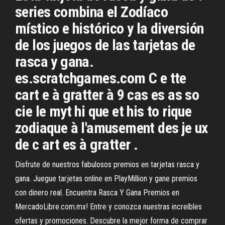
series combina el Zodíaco
místico e histórico y la diversión
de los juegos de las tarjetas de
rasca y gana.
es.scratchgames.com C e tte
cart e à gratter à 9 cas es as so
cie le myt hi que et his to rique
zodiaque à l'amusement des je ux
de c art es à gratter .
Disfrute de nuestros fabulosos premios en tarjetas rasca y
gana. Juegue tarjetas online en PlayMillion y gane premios
con dinero real. Encuentra Rasca Y Gana Premios en
MercadoLibre.com.mx! Entre y conozca nuestras increíbles
ofertas y promociones. Descubre la mejor forma de comprar