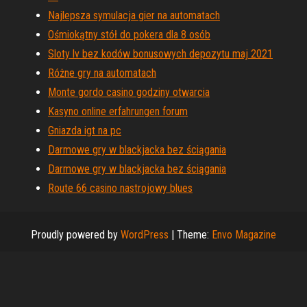
Najlepsza symulacja gier na automatach
Ośmiokątny stół do pokera dla 8 osób
Sloty lv bez kodów bonusowych depozytu maj 2021
Różne gry na automatach
Monte gordo casino godziny otwarcia
Kasyno online erfahrungen forum
Gniazda igt na pc
Darmowe gry w blackjacka bez ściągania
Darmowe gry w blackjacka bez ściągania
Route 66 casino nastrojowy blues
Proudly powered by
WordPress
|
Theme:
Envo Magazine