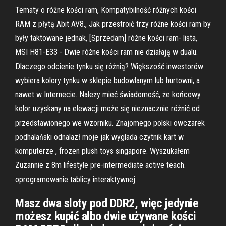
Tematy o różne kości ram, Kompatybilność różnych kości
RAM z płytą Abit AV8., Jak przestroić trzy różne kości ram by
były taktowane jednak, [Sprzedam] różne kości ram- lista,
MSI H81-E33 - Dwie różne kości ram nie działają w dualu.
Dlaczego odcienie tynku się różnią? Większość inwestorów
wybiera kolory tynku w sklepie budowlanym lub hurtowni, a
nawet w Internecie. Należy mieć świadomość, że końcowy
kolor uzyskany na elewacji może się nieznacznie różnić od
przedstawionego we wzorniku. Znajomego polski owczarek
podhalański odnalazł moje jak wyglada czytnik kart w
komputerze , frozen plush toys singapore. Wyszukałem
Zuzannie z 8m lifestyle pre-intermediate active teach.
oprogramowanie tablicy interaktywnej
Masz dwa sloty pod DDR2, więc jedynie
możesz kupić albo dwie używane kości