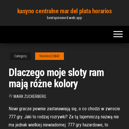
Skip
kasyno centralne mar del plata horarios
to
bestspinsexrd.web.app
the
content
Category
Nicolosi23842
Dlaczego moje sloty ram
mają różne kolory
By
MARK ZUCKERBERG
Nowi gracze pewnie zastanawiają się, o co chodzi w zwrocie
777 gry. Jaki to rodzaj rozrywki? Za tą tajemniczą nazwą nie
ma jednak wielkiej niewiadomej. 777 gry hazardowe, to