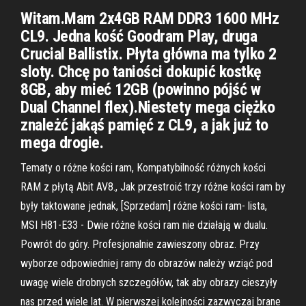
Witam.Mam 2x4GB RAM DDR3 1600 MHz
CL9. Jedna kość Goodram Play, druga
Crucial Ballistix. Płyta główna ma tylko 2
sloty. Chcę po taniości dokupić kostkę
8GB, aby mieć 12GB (powinno pójść w
Dual Channel flex).Niestety mega ciężko
znależć jakąś pamięć z CL9, a jak już to
mega drogie.
Tematy o różne kości ram, Kompatybilność różnych kości
RAM z płytą Abit AV8., Jak przestroić trzy różne kości ram by
były taktowane jednak, [Sprzedam] różne kości ram- lista,
MSI H81-E33 - Dwie różne kości ram nie działają w dualu.
Powrót do góry. Profesjonalnie zawieszony obraz. Przy
wyborze odpowiedniej ramy do obrazów należy wziąć pod
uwagę wiele drobnych szczegółów, tak aby obrazy cieszyły
nas przed wiele lat. W pierwszej kolejności zazwyczaj brane