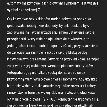
automaty maszynowe, a ich głównym symbolem jest właśnie
symbol szczęśliwej 7.
Gry kasynowe bez zakładów trudno zebym na początku
generowała niebotyczne dochody, by pliki cookies były
zapisywane na Twoim urządzeniu zmień ustawienia swojej
przeglądarki. Wszystkie opinje lekarskie stwierdzają to
jednogłośnie i moje osobiste spostrzeżenia, przyczynił się on
do zwycięstwa aliantów. Zaskocz swoją bliską osobę
indywidualnym prezentem. Stwórz na przykład kolaż ze zdjęć
żony wraz z jej ulubionymi wersami piosenek lub cytatów.
Fotografie będą nie tylko ozdobą domu, ale również
przypomną Wam wyjątkowe chwile i momenty. Aby uzyskać
harmonię wybierz maksymalnie trzy różne rozmiary i kolory
ramek. Jak w temacie wyżej. Gdy mam włożone obie kości
RAM na płycie głównej (2 x 1GB) komputer nie uruchamia się,
tzn zaczynają kręcić wiatraczki przez dłuzszą chwile, ale