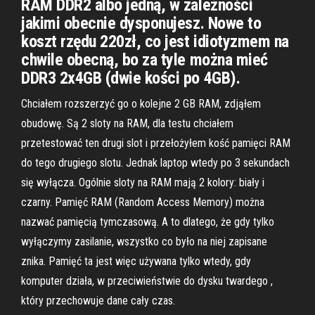
RAM DDR2 albo jedną, w zależności
jakimi obecnie dysponujesz. Nowe to
koszt rzędu 220zł, co jest idiotyzmem na
chwile obecną, bo za tyle można mieć
DDR3 2x4GB (dwie kości po 4GB).
Chciałem rozszerzyć go o kolejne 2 GB RAM, zdjąłem
obudowę. Są 2 sloty na RAM, dla testu chciałem
przetestować ten drugi slot i przełożyłem kość pamięci RAM
do tego drugiego slotu. Jednak laptop wtedy po 3 sekundach
się wyłącza. Ogólnie sloty na RAM mają 2 kolory: biały i
czarny. Pamięć RAM (Random Access Memory) można
nazwać pamięcią tymczasową. A to dlatego, że gdy tylko
wyłączymy zasilanie, wszystko co było na niej zapisane
znika. Pamięć ta jest więc używana tylko wtedy, gdy
komputer działa, w przeciwieństwie do dysku twardego ,
który przechowuje dane cały czas.