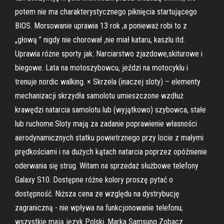
potem nie ma charakterystycznego piknięcia startującego
BIOS. Morsowanie uprawia 13 rok ,a ponieważ robi to z
„głową ” nigdy nie chorował ,nie miał kataru, kaszlu itd.
Uprawia różne sporty jak: Narciarstwo zjazdowe,skiturowe i
biegowe. Lata na motoszybowcu, jeździ na motocyklu i
trenuje nordic walking. × Skrzela (inaczej sloty) – elementy
mechanizacji skrzydła samolotu umieszczone wzdłuż
krawędzi natarcia samolotu lub (wyjątkowo) szybowca, stałe
lub ruchome.Sloty mają za zadanie poprawienie własności
aerodynamicznych statku powietrznego przy locie z małymi
prędkościami i na dużych kątach natarcia poprzez opóźnienie
oderwania się strug. Witam na sprzedaż służbowe telefony
Galaxy S10. Dostępne różne kolory proszę pytać o
dostępność. Niższa cena ze względu na dystrybucję
zagraniczną - nie wpływa na funkcjonowanie telefonu,
wszystkie mają język Polski. Marka Samsung Zobacz